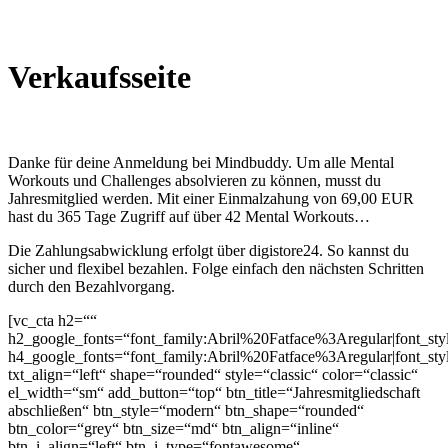
Verkaufsseite
Danke für deine Anmeldung bei Mindbuddy. Um alle Mental
Workouts und Challenges absolvieren zu können, musst du
Jahresmitglied werden. Mit einer Einmalzahung von 69,00 EUR
hast du 365 Tage Zugriff auf über 42 Mental Workouts…
Die Zahlungsabwicklung erfolgt über digistore24. So kannst du
sicher und flexibel bezahlen. Folge einfach den nächsten Schritten
durch den Bezahlvorgang.
[vc_cta h2=““
h2_google_fonts=“font_family:Abril%20Fatface%3Aregular|font_
h4_google_fonts=“font_family:Abril%20Fatface%3Aregular|font_
txt_align=“left“ shape=“rounded“ style=“classic“ color=“classic“
el_width=“sm“ add_button=“top“ btn_title=“Jahresmitgliedschaft
abschließen“ btn_style=“modern“ btn_shape=“rounded“
btn_color=“grey“ btn_size=“md“ btn_align=“inline“
btn_i_align=“left“ btn_i_type=“fontawesome“