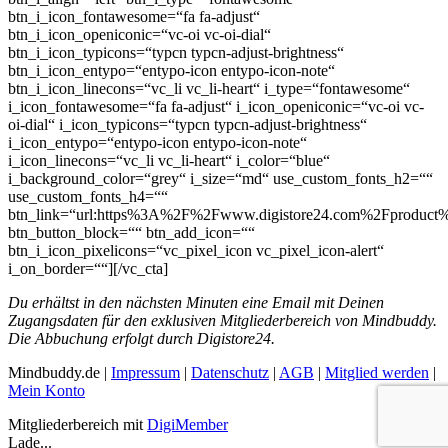
btn_i_icon_fontawesome=“fa fa-adjust“
btn_i_icon_openiconic=“vc-oi vc-oi-dial“
btn_i_icon_typicons=“typcn typcn-adjust-brightness“
btn_i_icon_entypo=“entypo-icon entypo-icon-note“
btn_i_icon_linecons=“vc_li vc_li-heart“ i_type=“fontawesome“
i_icon_fontawesome=“fa fa-adjust“ i_icon_openiconic=“vc-oi vc-
oi-dial“ i_icon_typicons=“typcn typcn-adjust-brightness“
i_icon_entypo=“entypo-icon entypo-icon-note“
i_icon_linecons=“vc_li vc_li-heart“ i_color=“blue“
i_background_color=“grey“ i_size=“md“ use_custom_fonts_h2=““
use_custom_fonts_h4=““
btn_link=“url:https%3A%2F%2Fwww.digistore24.com%2Fproduct%
btn_button_block=““ btn_add_icon=““
btn_i_icon_pixelicons=“vc_pixel_icon vc_pixel_icon-alert“
i_on_border=““][/vc_cta]
Du erhältst in den nächsten Minuten eine Email mit Deinen
Zugangsdaten für den exklusiven Mitgliederbereich von Mindbuddy.
Die Abbuchung erfolgt durch Digistore24.
Mindbuddy.de |
Impressum
|
Datenschutz
|
AGB
|
Mitglied werden
|
Mein Konto
Mitgliederbereich mit
DigiMember
Lade...