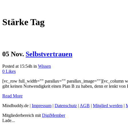
Stärke Tag
05 Nov.
Selbstvertrauen
Posted at 15:54h
in
Wissen
0
Likes
[vc_row full_width="" parallax="" parallax_image=""][vc_column wid
gibt keinen Notwendigkeit einen Plan B zu haben, denn er lenkt von Pl
Read More
Mindbuddy.de |
Impressum
|
Datenschutz
|
AGB
|
Mitglied werden
|
M
Mitgliederbereich mit
DigiMember
Lade...